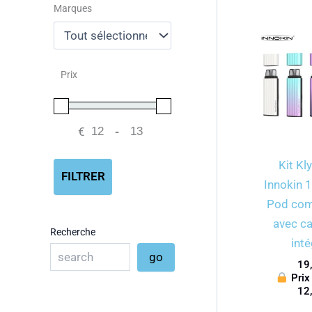
Marques
Prix
€
-
Minimum Price
Maximum Price
Kit Kl
FILTRER
Innokin
Pod co
avec c
Recherche
int
go
19
Prix
12