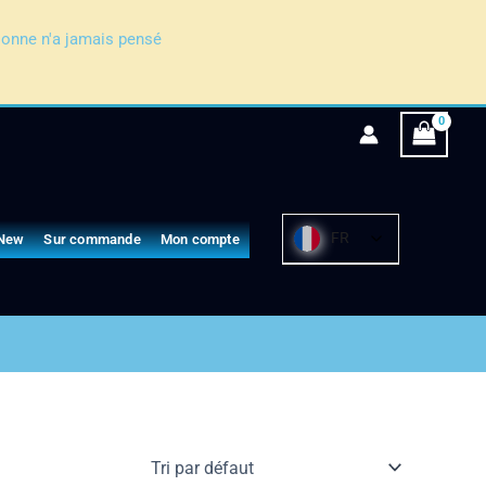
sonne n'a jamais pensé
FR
New
Sur commande
Mon compte