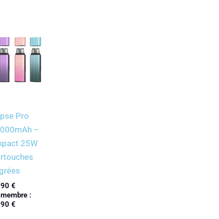
ypse Pro
 1000mAh –
mpact 25W
artouches
égrées
,90
€
 membre :
,90
€