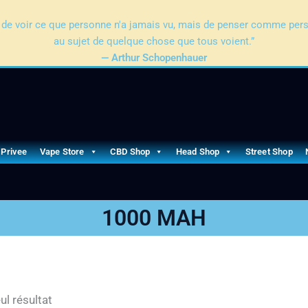
pas de voir ce que personne n'a jamais vu, mais de penser comme per
au sujet de quelque chose que tous voient.”
— Arthur Schopenhauer
 Privee
Vape Store
CBD Shop
Head Shop
Street Shop
1000 MAH
ul résultat