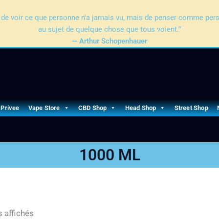
pas de voir ce que personne n'a jamais vu, mais de penser comme per
au sujet de quelque chose que tous voient.”
— Arthur Schopenhauer
 Privee
Vape Store
CBD Shop
Head Shop
Street Shop
1000 ML
s affichés