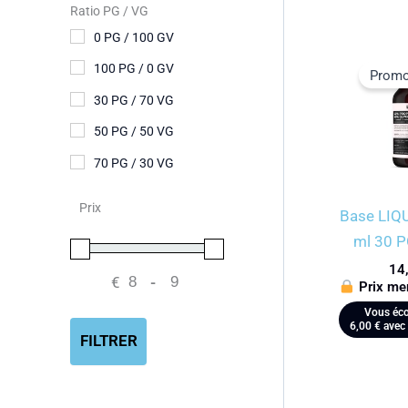
Ratio PG / VG
0 PG / 100 GV
100 PG / 0 GV
Promo
30 PG / 70 VG
50 PG / 50 VG
70 PG / 30 VG
Prix
Base LIQ
ml 30 P
14
€
-
Prix me
Minimum Price
Maximum Price
Vous éco
6,00
€
avec 
FILTRER