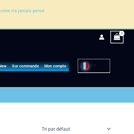
sonne n'a jamais pensé
FR
New
Sur commande
Mon compte