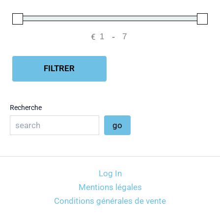
€
-
Minimum Price
Maximum Price
FILTRER
Recherche
go
Log In
Mentions légales
Conditions générales de vente