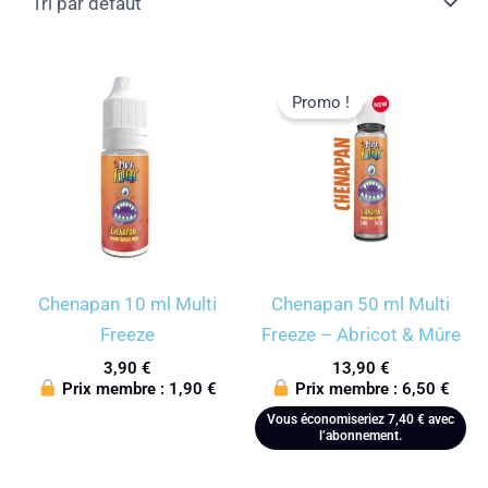
Promo !
Chenapan 10 ml Multi
Chenapan 50 ml Multi
Freeze
Freeze – Abricot & Mûre
3,90
€
13,90
€
Prix membre :
1,90
€
Prix membre :
6,50
€
Vous économiseriez
7,40
€
avec
l’abonnement.