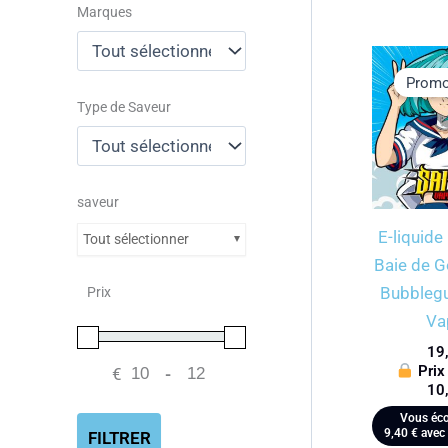
Marques
Promo
Type de Saveur
saveur
E-liquide
Tout sélectionner
Baie de Go
Bubblegu
Prix
Va
19
Prix
€
-
Minimum Price
Maximum Price
10
Vous éco
9,40
€
avec 
FILTRER