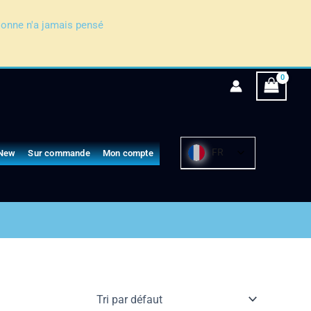
sonne n'a jamais pensé
FR
New
Sur commande
Mon compte