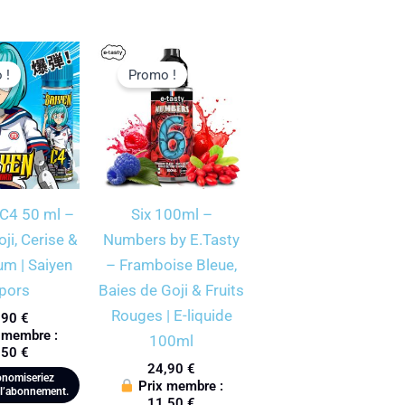
 !
Promo !
 C4 50 ml –
Six 100ml –
ji, Cerise &
Numbers by E.Tasty
m | Saiyen
– Framboise Bleue,
pors
Baies de Goji & Fruits
Rouges | E-liquide
,90
€
 membre :
100ml
,50
€
24,90
€
nomiseriez
Prix membre :
l’abonnement.
11,50
€