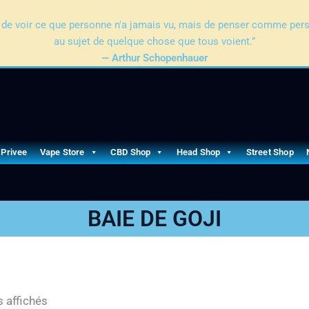
pas de voir ce que personne n'a jamais vu, mais de penser comme per
au sujet de quelque chose que tous voient.”
— Arthur Schopenhauer
 Privee
Vape Store
CBD Shop
Head Shop
Street Shop
BAIE DE GOJI
s affichés