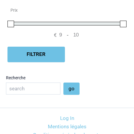
Prix
€
-
Minimum Price
Maximum Price
FILTRER
Recherche
go
Log In
Mentions légales