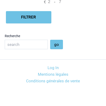
€
-
Minimum Price
Maximum Price
FILTRER
Recherche
go
Log In
Mentions légales
Conditions générales de vente