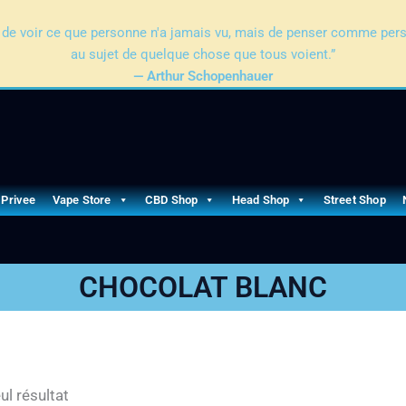
pas de voir ce que personne n'a jamais vu, mais de penser comme per
au sujet de quelque chose que tous voient.”
— Arthur Schopenhauer
 Privee
Vape Store
CBD Shop
Head Shop
Street Shop
CHOCOLAT BLANC
ul résultat