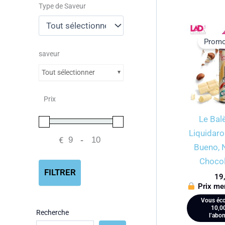
Type de Saveur
Promo
saveur
Tout sélectionner
Prix
Le Bal
Liquidar
€
-
Minimum Price
Maximum Price
Bueno, 
Chocol
FILTRER
19
Prix me
Vous éco
10,0
Recherche
l’abo