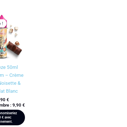
 !
èze 50ml
om – Crème
Noisette &
at Blanc
,90
€
mbre :
9,90
€
nomiseriez
0
€
avec
nnement.