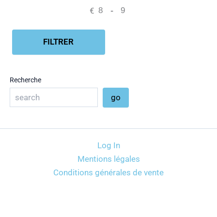
€
-
Minimum Price
Maximum Price
FILTRER
Recherche
go
Log In
Mentions légales
Conditions générales de vente