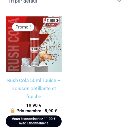
Promo !
Rush Cola 50ml TJuice –
Boisson pétillante et
fraîche
19,90
€
Prix membre :
8,90
€
Vous économiseriez
11,00
€
avec l’abonnement.