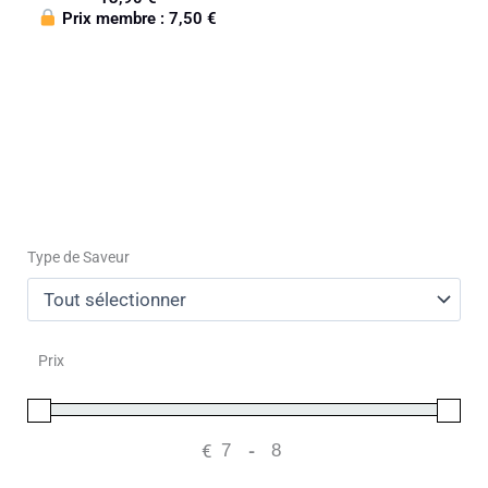
Prix membre :
7,50
€
Type de Saveur
Prix
€
-
Minimum Price
Maximum Price