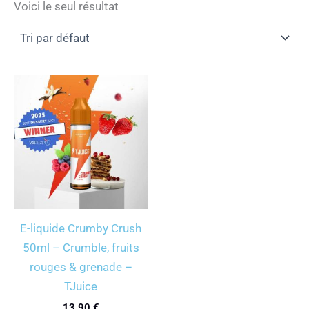
Voici le seul résultat
E-liquide Crumby Crush
50ml – Crumble, fruits
rouges & grenade –
TJuice
13,90
€