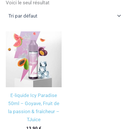
Voici le seul résultat
E-liquide Icy Paradise
50ml – Goyave, Fruit de
la passion & fraîcheur –
TJuice
13,90
€