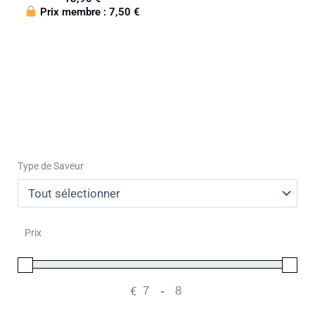
Prix membre :
7,50
€
Type de Saveur
Prix
€
-
Minimum Price
Maximum Price