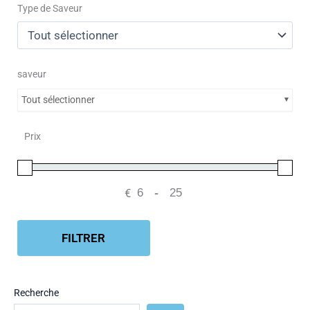
Type de Saveur
saveur
Tout sélectionner
Prix
€
-
Minimum Price
Maximum Price
FILTRER
Recherche