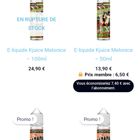
EN RUPTURE DE
STOCK
E-liquide Kjuice Melonice
E-liquide Kjuice Melonice
– 100ml
– 50ml
24,90
€
13,90
€
Prix membre :
6,50
€
Vous économiseriez
7,40
€
avec
l’abonnement.
Promo !
Promo !