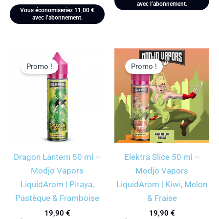
avec l’abonnement.
Vous économiseriez
11,00
€
avec l’abonnement.
Promo !
Promo !
Dragon Lantern 50 ml –
Elektra Slice 50 ml –
Modjo Vapors
Modjo Vapors
LiquidArom | Pitaya,
LiquidArom | Kiwi, Melon
Pastèque & Framboise
& Fraise
19,90
€
19,90
€