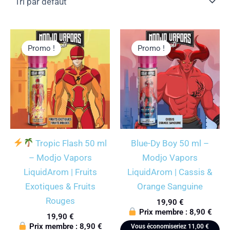
Promo !
Promo !
Tropic Flash 50 ml
Blue-Dy Boy 50 ml –
– Modjo Vapors
Modjo Vapors
LiquidArom | Fruits
LiquidArom | Cassis &
Exotiques & Fruits
Orange Sanguine
Rouges
19,90
€
Prix membre :
8,90
€
19,90
€
Prix membre :
8,90
€
Vous économiseriez
11,00
€