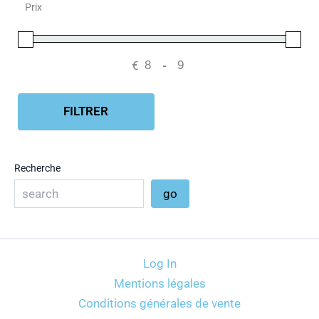
Prix
€
-
Minimum Price
Maximum Price
FILTRER
Recherche
go
Log In
Mentions légales
Conditions générales de vente