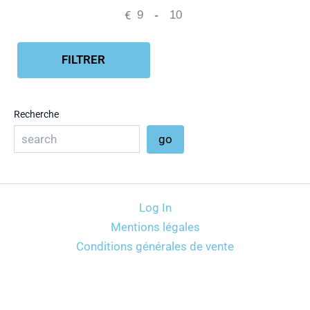
€
-
Minimum Price
Maximum Price
FILTRER
Recherche
go
Log In
Mentions légales
Conditions générales de vente