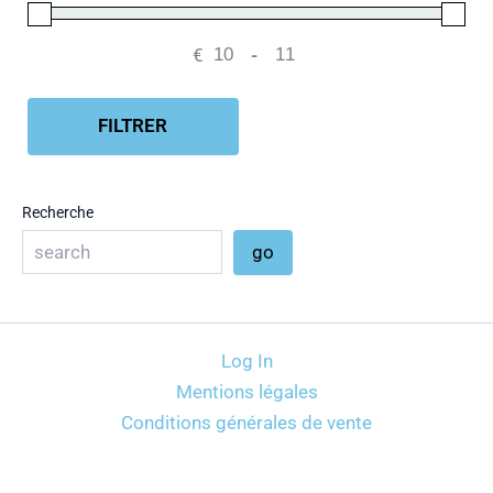
€
-
Minimum Price
Maximum Price
FILTRER
Recherche
go
Log In
Mentions légales
Conditions générales de vente