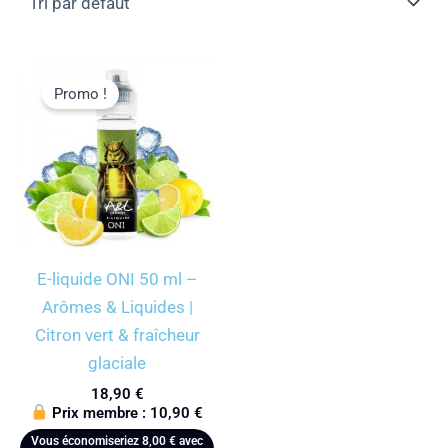
Promo !
E-liquide ONI 50 ml –
Arômes & Liquides |
Citron vert & fraîcheur
glaciale
18,90
€
Prix membre :
10,90
€
Vous économiseriez
8,00
€
avec