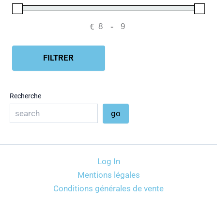
€
-
Minimum Price
Maximum Price
FILTRER
Recherche
go
Log In
Mentions légales
Conditions générales de vente