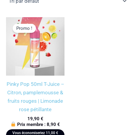
Promo !
Pinky Pop 50ml T-Juice –
Citron, pamplemousse &
fruits rouges | Limonade
rose pétillante
19,90
€
Prix membre :
8,90
€
Vous économiseriez
11,00
€