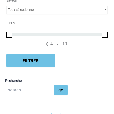
saveur
Tout sélectionner
Prix
€
-
Minimum Price
Maximum Price
FILTRER
Recherche
go