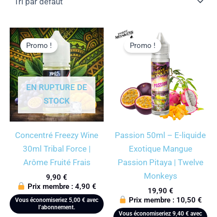
Promo !
Promo !
EN RUPTURE DE
STOCK
Concentré Freezy Wine
Passion 50ml – E-liquide
30ml Tribal Force |
Exotique Mangue
Arôme Fruité Frais
Passion Pitaya | Twelve
Monkeys
9,90
€
Prix membre :
4,90
€
19,90
€
Prix membre :
10,50
€
Vous économiseriez
5,00
€
avec
l’abonnement.
Vous économiseriez
9,40
€
avec