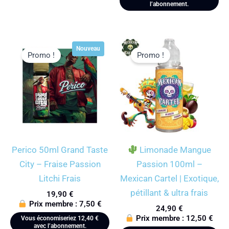
l’abonnement.
Nouveau
Promo !
Promo !
Perico 50ml Grand Taste
Limonade Mangue
City – Fraise Passion
Passion 100ml –
Litchi Frais
Mexican Cartel | Exotique,
pétillant & ultra frais
19,90
€
Prix membre :
7,50
€
24,90
€
Prix membre :
12,50
€
Vous économiseriez
12,40
€
avec l’abonnement.