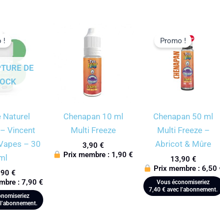
 !
Promo !
PTURE DE
TOCK
 Naturel
Chenapan 10 ml
Chenapan 50 ml
 Vincent
Multi Freeze
Multi Freeze –
 Vapes – 30
Abricot & Mûre
3,90
€
Prix membre :
1,90
€
ml
13,90
€
Prix membre :
6,50
,90
€
mbre :
7,90
€
Vous économiseriez
7,40
€
avec l’abonnement.
nomiseriez
l’abonnement.