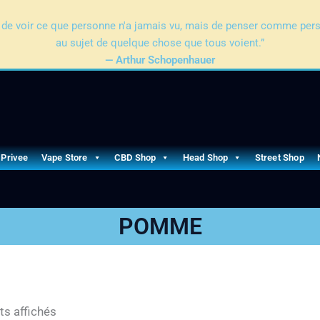
pas de voir ce que personne n'a jamais vu, mais de penser comme per
au sujet de quelque chose que tous voient.”
— Arthur Schopenhauer
 Privee
Vape Store
CBD Shop
Head Shop
Street Shop
POMME
ts affichés