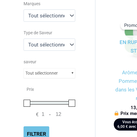
Marques
Promo
Type de Saveur
EN RU
S
saveur
Arôme
Tout sélectionner
Pomme–
dans les
Prix
13
Prix me
€
-
Minimum Price
Maximum Price
Vous éco
6,00
€
avec 
FILTRER