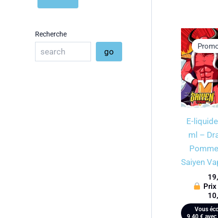
Recherche
Promo
go
E-liquid
ml – Dra
Pomme 
Saiyen V
19
Prix
10
Vous éco
9,40
€
avec 