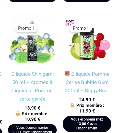
Promo !
Promo !
0
E-liquide Shinigami
E-liquide Pomme
50 ml – Arômes &
Cerise Bubble Gum
Liquides | Pomme
200ml – Biggy Bear
verte givrée
24,90
€
Prix membre :
18,90
€
11,90
€
Prix membre :
10,90
€
Vous économiseriez
€
13,00
€
avec
Vous économiseriez
l’abonnement.
8,00
€
avec l’abonnement.