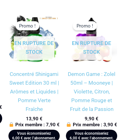
Promo !
Promo !
EN RUPTURE DE
EN RUPTURE DE
STOCK
STOCK
Concentré Shinigami
Demon Game : Zolel
Sweet Edition 30 ml |
50ml – Mooneye |
Arômes et Liquides |
Violette, Citron,
Pomme Verte
Pomme Rouge et
€
Fraîche
Fruit de la Passion
13,90
€
9,90
€
Prix membre :
7,90
€
Prix membre :
3,90
€
Vous économiseriez
Vous économiseriez
6,00
€
avec l’abonnement.
6,00
€
avec l’abonnement.