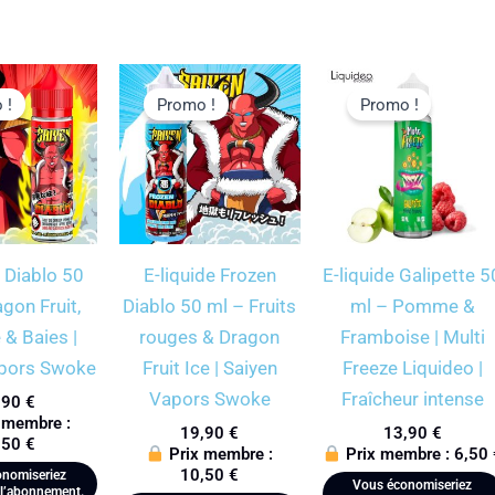
 !
Promo !
Promo !
e Diablo 50
E-liquide Frozen
E-liquide Galipette 5
gon Fruit,
Diablo 50 ml – Fruits
ml – Pomme &
& Baies |
rouges & Dragon
Framboise | Multi
apors Swoke
Fruit Ice | Saiyen
Freeze Liquideo |
Vapors Swoke
Fraîcheur intense
,90
€
 membre :
19,90
€
13,90
€
,50
€
Prix membre :
Prix membre :
6,50
10,50
€
nomiseriez
Vous économiseriez
l’abonnement.