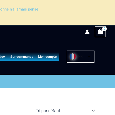
sonne n'a jamais pensé
FR
New
Sur commande
Mon compte