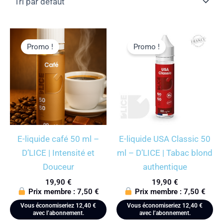
Promo !
Promo !
E-liquide café 50 ml –
E-liquide USA Classic 50
D’LICE | Intensité et
ml – D’LICE | Tabac blond
Douceur
authentique
19,90
€
19,90
€
Prix membre :
7,50
€
Prix membre :
7,50
€
Vous économiseriez
12,40
€
Vous économiseriez
12,40
€
avec l’abonnement.
avec l’abonnement.