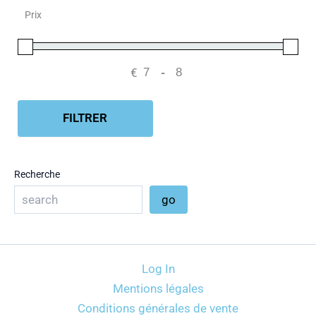
Prix
€
-
Minimum Price
Maximum Price
FILTRER
Recherche
go
Log In
Mentions légales
Conditions générales de vente