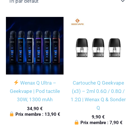
Wenax Q Ultra –
Cartouche Q Geekvape
Geekvape | Pod tactile
(x3) – 2ml 0.6Ω / 0.8Ω /
30W, 1300 mAh
1.2Ω | Wenax Q & Sonder
Q
34,90
€
Prix membre :
13,90
€
9,90
€
Prix membre :
7,90
€