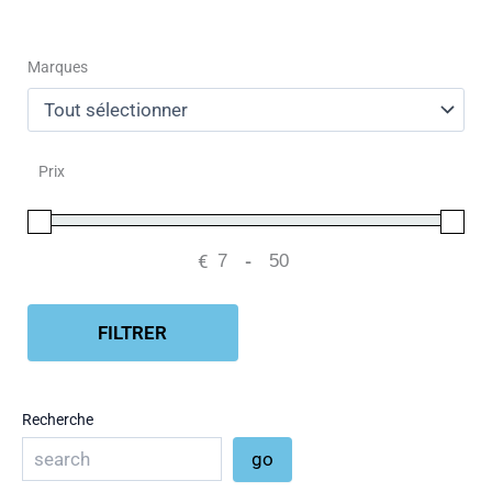
Marques
Prix
€
-
Minimum Price
Maximum Price
FILTRER
Recherche
go