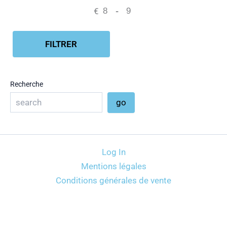
€
-
Minimum Price
Maximum Price
FILTRER
Recherche
go
Log In
Mentions légales
Conditions générales de vente