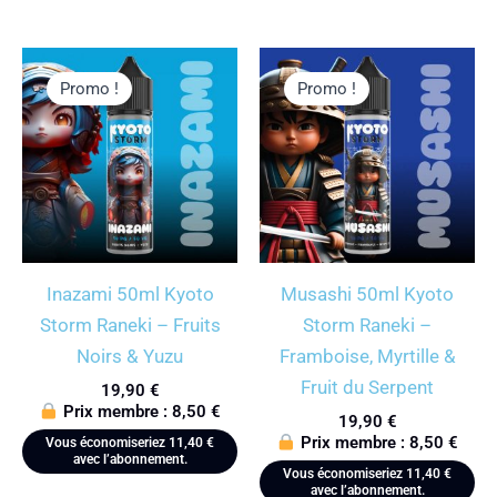
Promo !
Promo !
Inazami 50ml Kyoto
Musashi 50ml Kyoto
Storm Raneki – Fruits
Storm Raneki –
Noirs & Yuzu
Framboise, Myrtille &
Fruit du Serpent
19,90
€
Prix membre :
8,50
€
19,90
€
Prix membre :
8,50
€
Vous économiseriez
11,40
€
avec l’abonnement.
Vous économiseriez
11,40
€
avec l’abonnement.