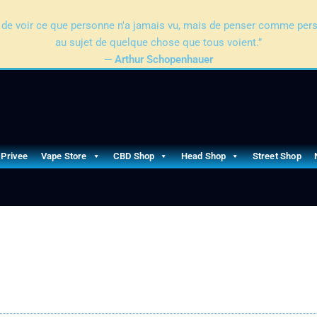
pas de voir ce que personne n'a jamais vu, mais de penser comme per
au sujet de quelque chose que tous voient.”
— Arthur Schopenhauer
 Privee
Vape Store
CBD Shop
Head Shop
Street Shop