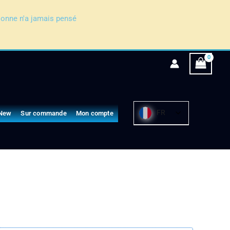
sonne n'a jamais pensé
FR
New
Sur commande
Mon compte