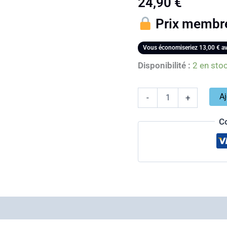
24,90
€
Prix membr
Vous économiseriez
13,00
€
av
Disponibilité :
2 en sto
Aj
-
+
C