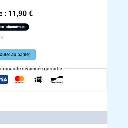
e :
11,90
€
ec l’abonnement.
ck
outer au panier
ommande sécurisée garantie