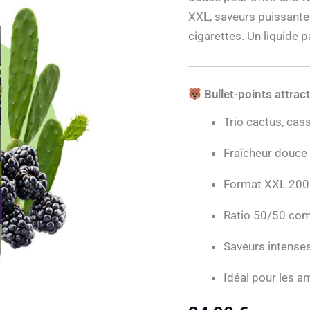
Cactus
Cassis
XXL, saveurs puissantes
Mûre
cigarettes. Un liquide pa
200ml
–
Biggy
Bear
Bullet-points attract
Trio cactus, cas
Fraîcheur douce 
Format XXL 200
Ratio 50/50 com
Saveurs intenses
Idéal pour les am