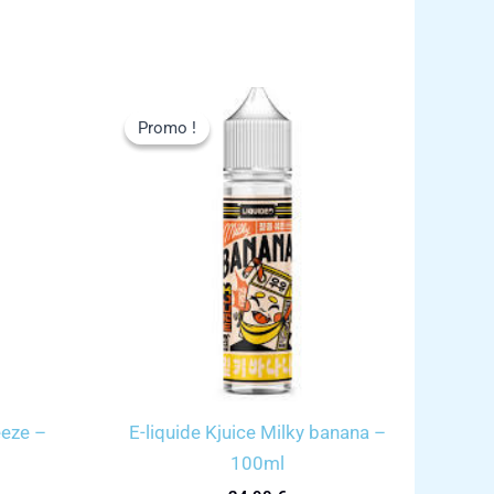
Promo !
Promo !
eeze –
E-liquide Kjuice Milky banana –
100ml