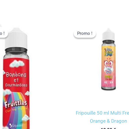
o !
o !
Promo !
Promo !
Fripouille 50 ml Multi Fr
Orange & Dragon