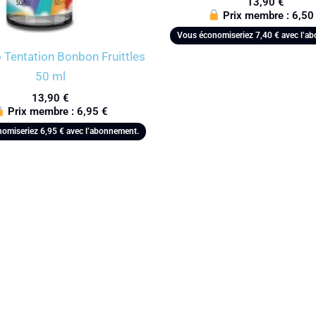
13,90
€
Prix membre :
6,5
Vous économiseriez
7,40
€
avec l’a
 Tentation Bonbon Fruittles
50 ml
13,90
€
Prix membre :
6,95
€
nomiseriez
6,95
€
avec l’abonnement.