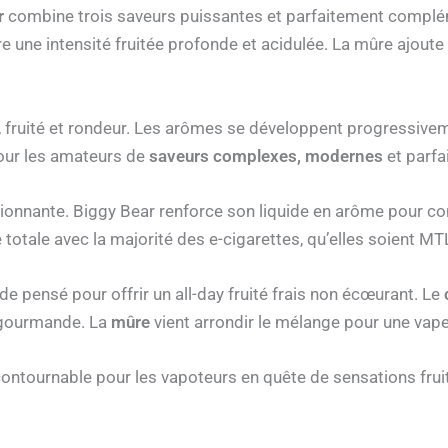
r
combine trois saveurs puissantes et parfaitement complém
re une intensité fruitée profonde et acidulée. La mûre ajout
, fruité et rondeur. Les arômes se développent progressivem
pour les amateurs de
saveurs complexes, modernes
et parfa
onnante. Biggy Bear renforce son liquide en arôme pour co
totale avec la majorité des e-cigarettes, qu’elles soient M
ide pensé pour offrir un all-day fruité frais non écœurant. Le
 gourmande. La
mûre
vient arrondir le mélange pour une vape
ntournable pour les vapoteurs en quête de sensations fruit