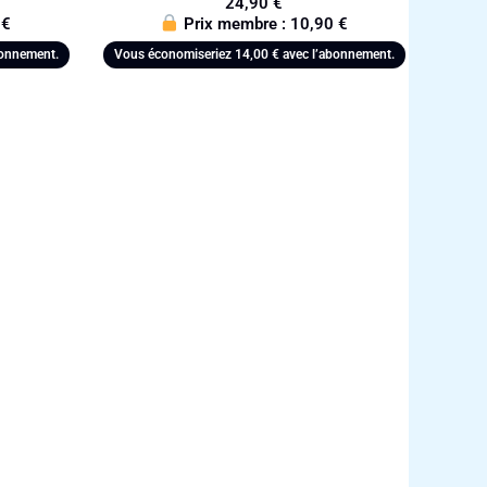
24,90
€
0
€
Prix membre :
10,90
€
bonnement.
Vous économiseriez
14,00
€
avec l’abonnement.