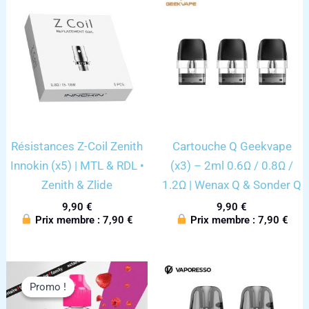
Résistances Z-Coil Zenith
Cartouche Q Geekvape
Innokin (x5) | MTL & RDL •
(x3) – 2ml 0.6Ω / 0.8Ω /
Zenith & Zlide
1.2Ω | Wenax Q & Sonder Q
9,90
€
9,90
€
Prix membre :
7,90
€
Prix membre :
7,90
€
Promo !
Promo !