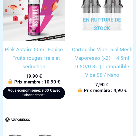
EN RUPTURE DE
STOCK
Pink Astaire 50ml T-Juice
Cartouche Vibe Dual Mesh
– Fruits rouges frais et
Vaporesso (x2) – 4,5ml
séduction
0.6Ω/0.8Ω | Compatible
Vibe SE / Nano
19,90
€
Prix membre :
10,90
€
7,90
€
Prix membre :
4,90
€
Vous économiseriez
9,00
€
avec
l’abonnement.