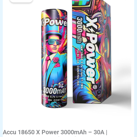
Accu
18650
X
Power
3000mAh
–
30A
|
Puissant,
fiable
et
sécurisé
pour
vos
mods
Accu 18650 X Power 3000mAh – 30A |