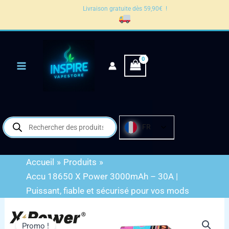
18650
Aller
Livraison gratuite dès 59,90€ !
X
au
Power
contenu
3000mAh
–
30A
|
Puissant,
fiable
et
sécurisé
pour
Recherche
FR
vos
de
mods
produits
Accueil
Produits
Accu 18650 X Power 3000mAh – 30A |
Puissant, fiable et sécurisé pour vos mods
quantité
de
Promo !