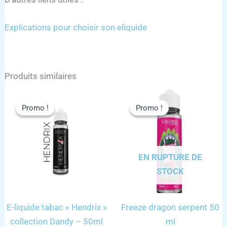
Explications pour choisir son eliquide
Produits similaires
Promo !
Promo !
Promo !
Promo !
EN RUPTURE DE
STOCK
E-liquide tabac « Hendrix »
Freeze dragon serpent 50
collection Dandy – 50ml
ml