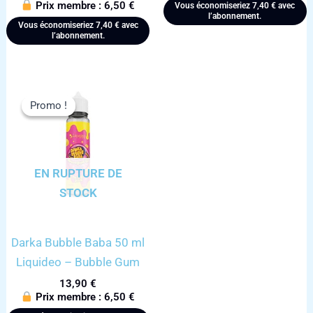
Prix membre :
6,50
€
Vous économiseriez
7,40
€
avec
l’abonnement.
Vous économiseriez
7,40
€
avec
l’abonnement.
Promo !
Promo !
EN RUPTURE DE
STOCK
Darka Bubble Baba 50 ml
Liquideo – Bubble Gum
13,90
€
Prix membre :
6,50
€