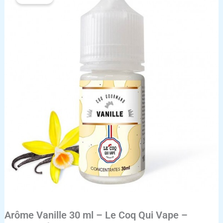
Arôme
Vanille
30
ml
–
Le
Coq
Qui
Vape
–
Concentré
DIY
Gourmand
Arôme Vanille 30 ml – Le Coq Qui Vape –