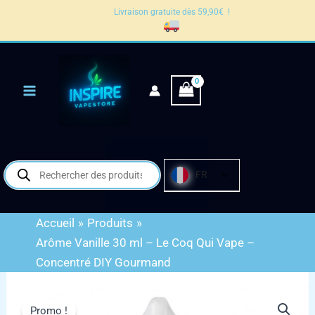
Vanille
Aller
Livraison gratuite dès 59,90€ !
30
au
ml
contenu
–
Le
Coq
Qui
Vape
–
Concentré
DIY
Gourmand
Recherche
FR
de
produits
Accueil
Produits
Arôme Vanille 30 ml – Le Coq Qui Vape –
Concentré DIY Gourmand
quantité
de
Promo !