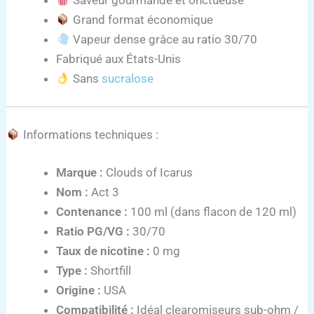
Saveur gourmande et onctueuse
Grand format économique
Vapeur dense grâce au ratio 30/70
Fabriqué aux États-Unis
Sans
sucralose
Informations techniques :
Marque :
Clouds of Icarus
Nom :
Act 3
Contenance :
100 ml (dans flacon de 120 ml)
Ratio PG/VG :
30/70
Taux de nicotine :
0 mg
Type :
Shortfill
Origine :
USA
Compatibilité :
Idéal clearomiseurs sub-ohm /