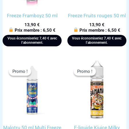
Freeze Framboyz 50 ml
Freeze Fruits rouges 50 ml
13,90
€
13,90
€
Prix membre :
6,50
€
Prix membre :
6,50
€
Vous économiseriez
7,40
€
avec
Vous économiseriez
7,40
€
avec
l’abonnement.
l’abonnement.
Promo !
Promo !
Promo !
Promo !
Malotru 50 ml Multi Freeze
E-liquide Kjuice Milky