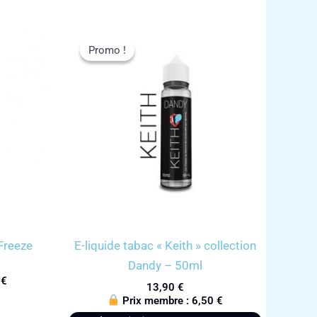
Promo !
Promo !
 Freeze
E-liquide tabac « Keith » collection
Dandy – 50ml
0
€
13,90
€
Prix membre :
6,50
€