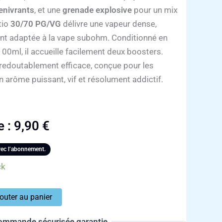
 enivrants
, et une
grenade explosive
pour un mix
tio
30/70 PG/VG
délivre une vapeur dense,
nt adaptée à la vape subohm. Conditionné en
00ml, il accueille facilement deux boosters.
redoutablement efficace, conçue pour les
n arôme puissant, vif et résolument addictif.
e :
9,90
€
ec l’abonnement.
ck
outer au panier
ommande sécurisée garantie