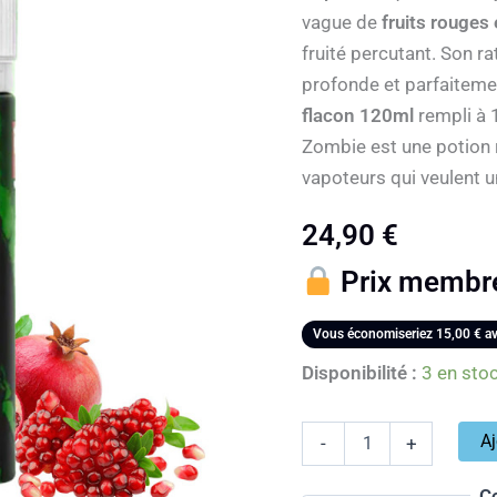
100ml
vague de
fruits rouges
Call
Of
fruité percutant. Son ra
Vape
profonde et parfaiteme
–
Citron
flacon 120ml
rempli à 1
vert,
Zombie est une potion 
fruits
vapoteurs qui veulent u
rouges
&
grenade
24,90
€
Prix membr
Vous économiseriez
15,00
€
av
Disponibilité :
3 en sto
Aj
-
+
C