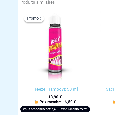
Produits similaires
Promo !
Promo !
Freeze Framboyz 50 ml
Sacr
13,90
€
Prix membre :
6,50
€
Vous économiseriez
7,40
€
avec l’abonnement.