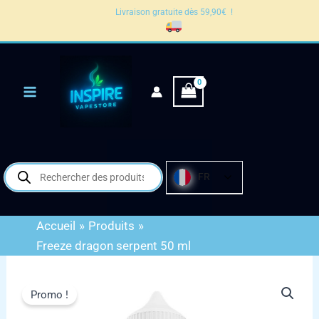
Aller
Livraison gratuite dès 59,90€ !
au
contenu
Recherche
FR
de
produits
Accueil
Produits
Freeze dragon serpent 50 ml
Promo !