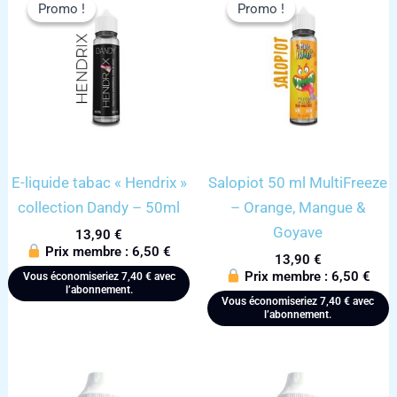
Promo !
Promo !
Promo !
Promo !
E-liquide tabac « Hendrix »
Salopiot 50 ml MultiFreeze
collection Dandy – 50ml
– Orange, Mangue &
Goyave
13,90
€
Prix membre :
6,50
€
13,90
€
Prix membre :
6,50
€
Vous économiseriez
7,40
€
avec
l’abonnement.
Vous économiseriez
7,40
€
avec
l’abonnement.