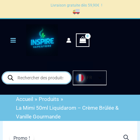
Aller
Livraison gratuite dès 59,90€ !
au
contenu
Recherche
FR
de
produits
Accueil
Produits
La Mimi 50ml Liquidarom – Crème Brûlée &
Vanille Gourmande
Promo !