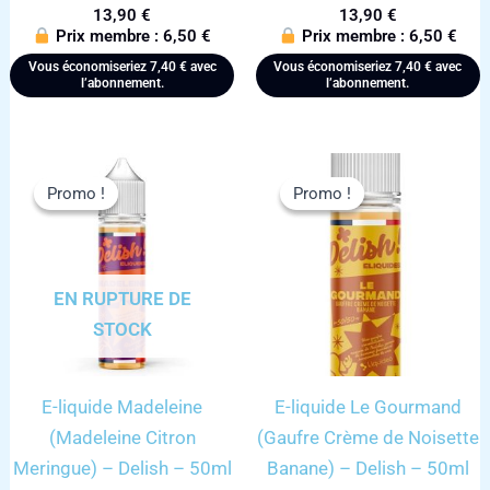
13,90
€
13,90
€
Prix membre :
6,50
€
Prix membre :
6,50
€
Vous économiseriez
7,40
€
avec
Vous économiseriez
7,40
€
avec
l’abonnement.
l’abonnement.
Promo !
Promo !
Promo !
Promo !
EN RUPTURE DE
STOCK
E-liquide Madeleine
E-liquide Le Gourmand
(Madeleine Citron
(Gaufre Crème de Noisette
Meringue) – Delish – 50ml
Banane) – Delish – 50ml