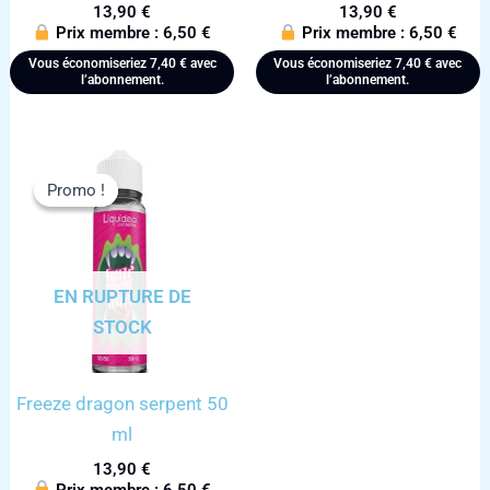
13,90
€
13,90
€
Prix membre :
6,50
€
Prix membre :
6,50
€
Vous économiseriez
7,40
€
avec
Vous économiseriez
7,40
€
avec
l’abonnement.
l’abonnement.
Promo !
Promo !
EN RUPTURE DE
STOCK
Freeze dragon serpent 50
ml
13,90
€
Prix membre :
6,50
€