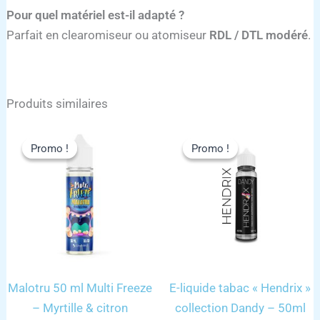
Pour quel matériel est-il adapté ?
Parfait en clearomiseur ou atomiseur
RDL / DTL modéré
.
Produits similaires
Promo !
Promo !
Promo !
Promo !
Malotru 50 ml Multi Freeze
E-liquide tabac « Hendrix »
– Myrtille & citron
collection Dandy – 50ml