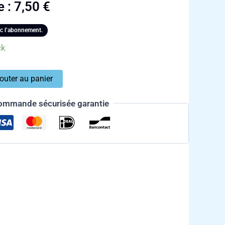
e :
7,50
€
c l’abonnement.
ck
outer au panier
ommande sécurisée garantie