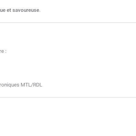
que et savoureuse
.
e :
ctroniques MTL/RDL