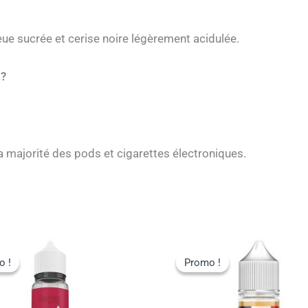
ue sucrée et cerise noire légèrement acidulée.
 ?
 majorité des pods et cigarettes électroniques.
o !
o !
Promo !
Promo !