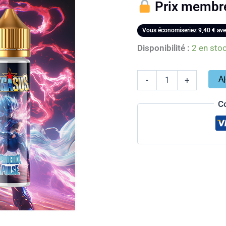
50ml
Prix membr
–
Cerise
Noire
Vous économiseriez
9,40
€
ave
&
Disponibilité :
2 en sto
Framboise
Bleue
Aj
-
+
C