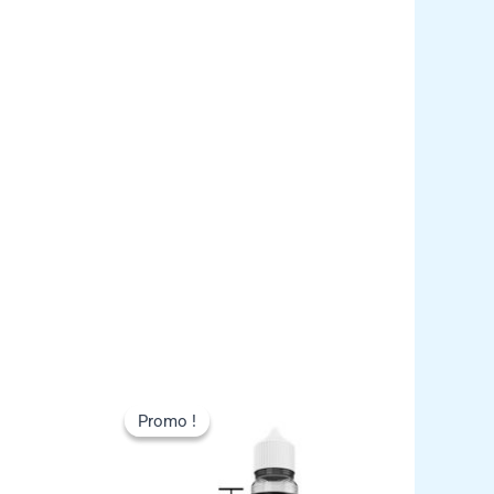
Promo !
Promo !