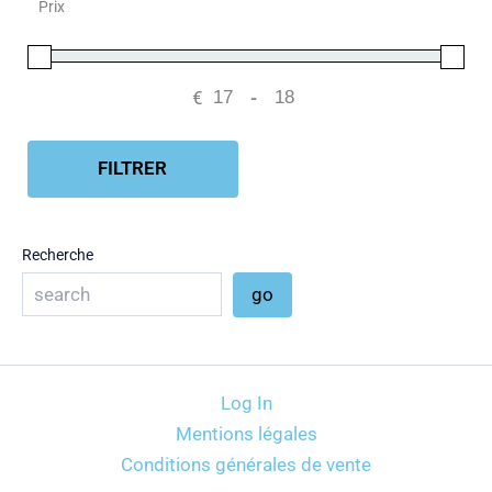
Prix
€
-
Minimum Price
Maximum Price
FILTRER
Recherche
go
Log In
Mentions légales
Conditions générales de vente