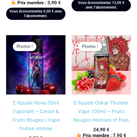
Prix membre :
3,90
€
Vous économiseriez
13,00
€
avec l’abonnement.
Vous économiseriez
6,00
€
avec
l’abonnement.
Promo !
Promo !
E-liquide Nova 50ml
E-liquide Oskar Thunder
Vaporant – Cerise &
Vape 100ml – Fruits
Fruits Rouges | Vape
Rouges intenses et frais
fruitée intense
24,90
€
Prix membre :
7,90
€