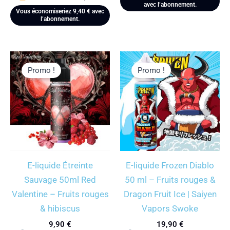
avec l’abonnement.
Vous économiseriez
9,40
€
avec
l’abonnement.
Promo !
Promo !
E-liquide Étreinte
E-liquide Frozen Diablo
Sauvage 50ml Red
50 ml – Fruits rouges &
Valentine – Fruits rouges
Dragon Fruit Ice | Saiyen
& hibiscus
Vapors Swoke
9,90
€
19,90
€