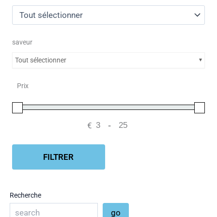
saveur
Tout sélectionner
Prix
€
-
Minimum Price
Maximum Price
FILTRER
Recherche
go