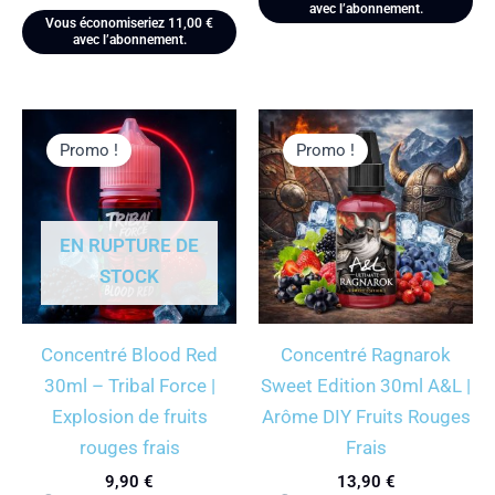
avec l’abonnement.
Vous économiseriez
11,00
€
avec l’abonnement.
Promo !
Promo !
EN RUPTURE DE
STOCK
Concentré Blood Red
Concentré Ragnarok
30ml – Tribal Force |
Sweet Edition 30ml A&L |
Explosion de fruits
Arôme DIY Fruits Rouges
rouges frais
Frais
9,90
€
13,90
€