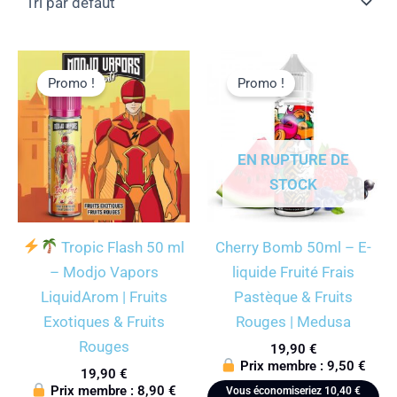
Promo !
Promo !
EN RUPTURE DE
STOCK
Tropic Flash 50 ml
Cherry Bomb 50ml – E-
– Modjo Vapors
liquide Fruité Frais
LiquidArom | Fruits
Pastèque & Fruits
Exotiques & Fruits
Rouges | Medusa
Rouges
19,90
€
Prix membre :
9,50
€
19,90
€
Prix membre :
8,90
€
Vous économiseriez
10,40
€