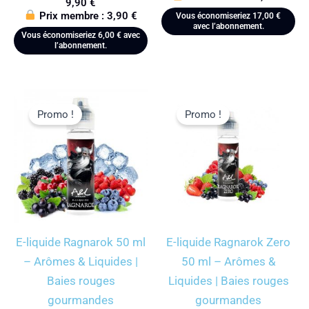
9,90
€
Prix membre :
3,90
€
Vous économiseriez
17,00
€
avec l’abonnement.
Vous économiseriez
6,00
€
avec
l’abonnement.
Promo !
Promo !
E-liquide Ragnarok 50 ml
E-liquide Ragnarok Zero
– Arômes & Liquides |
50 ml – Arômes &
Baies rouges
Liquides | Baies rouges
gourmandes
gourmandes