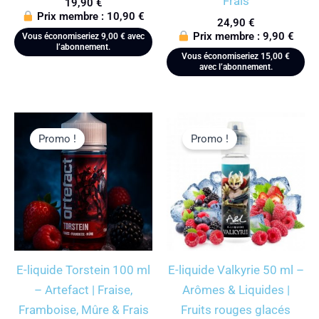
Frais
19,90
€
Prix membre :
10,90
€
24,90
€
Prix membre :
9,90
€
Vous économiseriez
9,00
€
avec
l’abonnement.
Vous économiseriez
15,00
€
avec l’abonnement.
Promo !
Promo !
E-liquide Torstein 100 ml
E-liquide Valkyrie 50 ml –
– Artefact | Fraise,
Arômes & Liquides |
Framboise, Mûre & Frais
Fruits rouges glacés