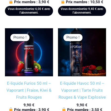
Prix membre :
3,90
€
Prix membre :
10,50
€
Vous économiseriez
6,00
€
avec
Vous économiseriez
9,40
€
avec
l’abonnement.
l’abonnement.
Promo !
Promo !
E-liquide Furios 50 ml –
E-liquide Havoc 50 ml –
Vaporant | Fraise, Kiwi &
Vaporant | Tarte Fruits
Fruits Rouges
Rouges & Vape Explosive
9,90
€
9,90
€
Prix membre :
3,90
€
Prix membre :
3,50
€