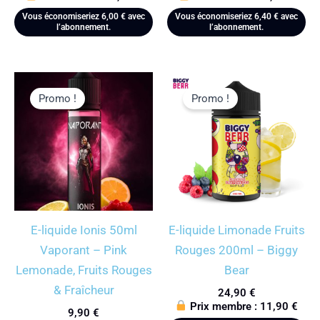
Vous économiseriez
6,00
€
avec
Vous économiseriez
6,40
€
avec
l’abonnement.
l’abonnement.
Promo !
Promo !
E-liquide Ionis 50ml
E-liquide Limonade Fruits
Vaporant – Pink
Rouges 200ml – Biggy
Lemonade, Fruits Rouges
Bear
& Fraîcheur
24,90
€
Prix membre :
11,90
€
9,90
€