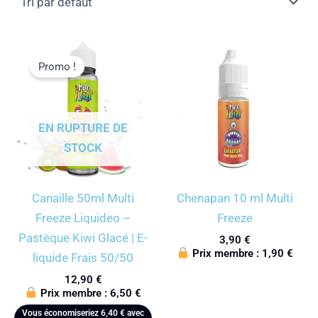
Promo !
EN RUPTURE DE
STOCK
Canaille 50ml Multi
Chenapan 10 ml Multi
Freeze Liquideo –
Freeze
Pastèque Kiwi Glacé | E-
3,90
€
Prix membre :
1,90
€
liquide Frais 50/50
12,90
€
Prix membre :
6,50
€
Vous économiseriez
6,40
€
avec