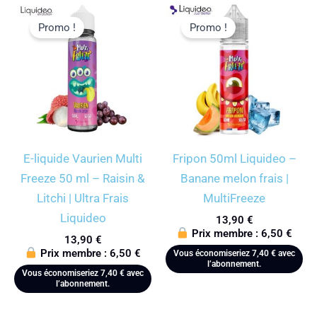
Promo !
Promo !
E-liquide Vaurien Multi
Fripon 50ml Liquideo –
Freeze 50 ml – Raisin &
Banane melon frais |
Litchi | Ultra Frais
MultiFreeze
Liquideo
13,90
€
Prix membre :
6,50
€
13,90
€
Prix membre :
6,50
€
Vous économiseriez
7,40
€
avec
l’abonnement.
Vous économiseriez
7,40
€
avec
l’abonnement.