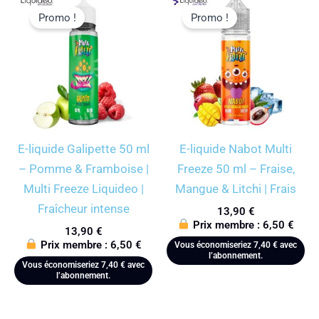
Promo !
Promo !
E-liquide Galipette 50 ml
E-liquide Nabot Multi
– Pomme & Framboise |
Freeze 50 ml – Fraise,
Multi Freeze Liquideo |
Mangue & Litchi | Frais
Fraîcheur intense
13,90
€
Prix membre :
6,50
€
13,90
€
Prix membre :
6,50
€
Vous économiseriez
7,40
€
avec
l’abonnement.
Vous économiseriez
7,40
€
avec
l’abonnement.