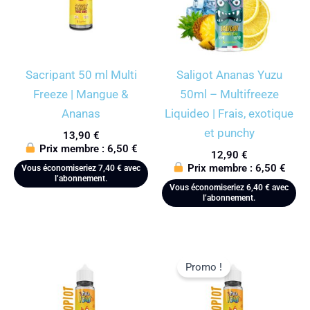
Sacripant 50 ml Multi
Saligot Ananas Yuzu
Freeze | Mangue &
50ml – Multifreeze
Ananas
Liquideo | Frais, exotique
et punchy
13,90
€
Prix membre :
6,50
€
12,90
€
Prix membre :
6,50
€
Vous économiseriez
7,40
€
avec
l’abonnement.
Vous économiseriez
6,40
€
avec
l’abonnement.
Promo !