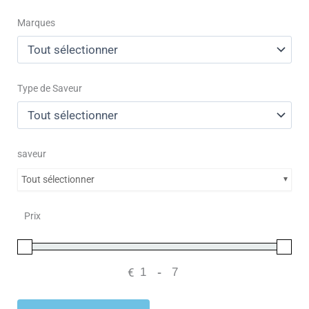
Marques
Type de Saveur
saveur
Tout sélectionner
Prix
€
-
Minimum Price
Maximum Price