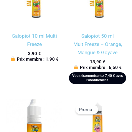
Salopiot 10 ml Multi
Salopiot 50 ml
Freeze
MultiFreeze – Orange,
Mangue & Goyave
3,90
€
Prix membre :
1,90
€
13,90
€
Prix membre :
6,50
€
Vous économiseriez
7,40
€
avec
l’abonnement.
Promo !