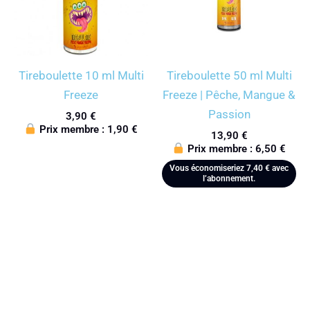
Tireboulette 10 ml Multi
Tireboulette 50 ml Multi
Freeze
Freeze | Pêche, Mangue &
Passion
3,90
€
Prix membre :
1,90
€
13,90
€
Prix membre :
6,50
€
Vous économiseriez
7,40
€
avec
l’abonnement.