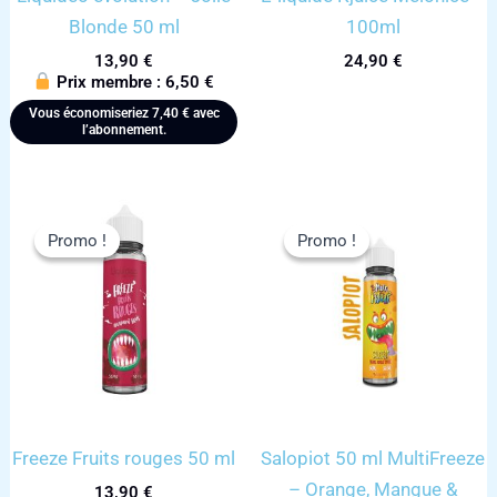
Blonde 50 ml
100ml
13,90
€
24,90
€
Prix membre :
6,50
€
Vous économiseriez
7,40
€
avec
l’abonnement.
Promo !
Promo !
Promo !
Promo !
Freeze Fruits rouges 50 ml
Salopiot 50 ml MultiFreeze
– Orange, Mangue &
13,90
€