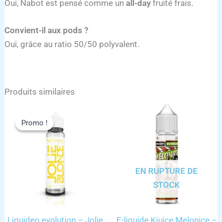
Oui, Nabot est pensé comme un
all-day
fruité frais.
Convient-il aux pods ?
Oui, grâce au ratio 50/50 polyvalent.
Produits similaires
Promo !
Promo !
EN RUPTURE DE
STOCK
Liquideo evolution – Jolie
E-liquide Kjuice Melonice –