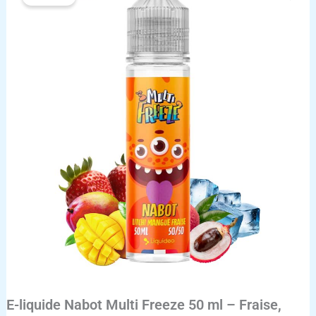
E-
liquide
Nabot
Multi
Freeze
50
ml
–
Fraise,
Mangue
&
Litchi
|
Frais
E-liquide Nabot Multi Freeze 50 ml – Fraise,