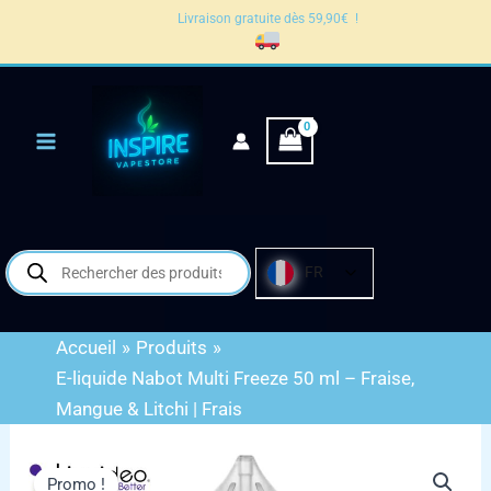
liquide
Aller
Livraison gratuite dès 59,90€ !
Nabot
au
Multi
contenu
Freeze
50
ml
–
Fraise,
Mangue
&
Litchi
|
Recherche
FR
Frais
de
produits
Accueil
Produits
E-liquide Nabot Multi Freeze 50 ml – Fraise,
Mangue & Litchi | Frais
quantité
de
Promo !