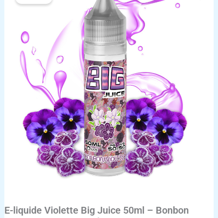
E-
liquide
Violette
Big
Juice
50ml
–
Bonbon
floral
doux
et
parfumé
E-liquide Violette Big Juice 50ml – Bonbon