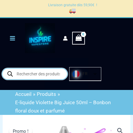
liquide
Aller
Livraison gratuite dès 59,90€ !
Violette
au
Big
contenu
Juice
50ml
–
Bonbon
floral
doux
et
parfumé
Recherche
FR
de
produits
Accueil
Produits
E-liquide Violette Big Juice 50ml – Bonbon
floral doux et parfumé
quantité
de
Promo !