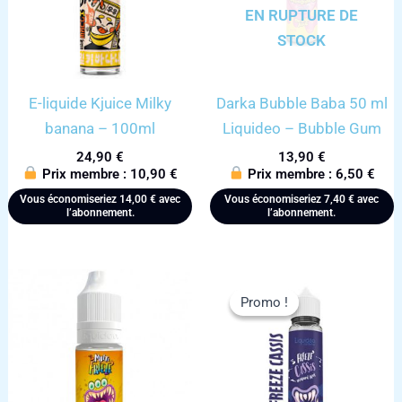
EN RUPTURE DE
STOCK
E-liquide Kjuice Milky
Darka Bubble Baba 50 ml
banana – 100ml
Liquideo – Bubble Gum
24,90
€
13,90
€
Prix membre :
10,90
€
Prix membre :
6,50
€
Vous économiseriez
14,00
€
avec
Vous économiseriez
7,40
€
avec
l’abonnement.
l’abonnement.
Promo !
Promo !